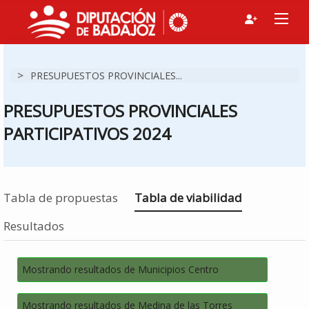
>
PRESUPUESTOS PROVINCIALES...
PRESUPUESTOS PROVINCIALES
PARTICIPATIVOS 2024
Estás en
Tabla de propuestas
Tabla de viabilidad
Resultados
Mostrando resultados de Municipios Centro
Mostrando resultados de Medina de las Torres