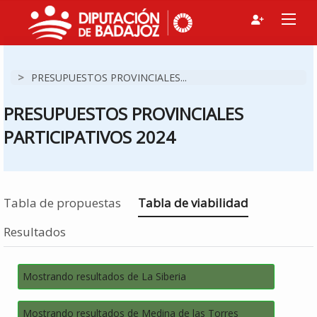
>
PRESUPUESTOS PROVINCIALES...
PRESUPUESTOS PROVINCIALES
PARTICIPATIVOS 2024
Estás en
Tabla de propuestas
Tabla de viabilidad
Resultados
Mostrando resultados de La Siberia
Mostrando resultados de Medina de las Torres