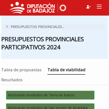
>
PRESUPUESTOS PROVINCIALES...
PRESUPUESTOS PROVINCIALES
PARTICIPATIVOS 2024
Estás en
Tabla de propuestas
Tabla de viabilidad
Resultados
Mostrando resultados de Tierra de Barros
Mostrando resultados de San Vicente de Alcántara