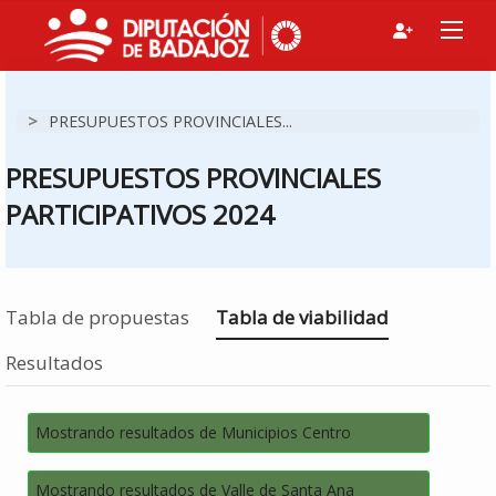
>
PRESUPUESTOS PROVINCIALES...
PRESUPUESTOS PROVINCIALES
PARTICIPATIVOS 2024
Estás en
Tabla de propuestas
Tabla de viabilidad
Resultados
Mostrando resultados de Municipios Centro
Mostrando resultados de Valle de Santa Ana