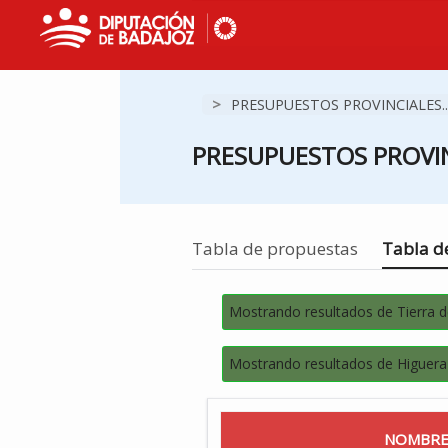
>
PRESUPUESTOS PROVINCIALES..
PRESUPUESTOS PROVIN
Estás en
Tabla de propuestas
Tabla de
Mostrando resultados de Tierra 
Mostrando resultados de Higuera 
NOMBRE