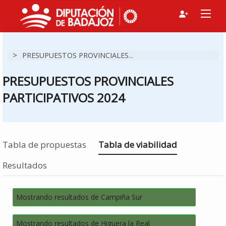
>
PRESUPUESTOS PROVINCIALES...
PRESUPUESTOS PROVINCIALES
PARTICIPATIVOS 2024
Estás en
Tabla de propuestas
Tabla de viabilidad
Resultados
Mostrando resultados de Campiña Sur
Mostrando resultados de Higuera la Real