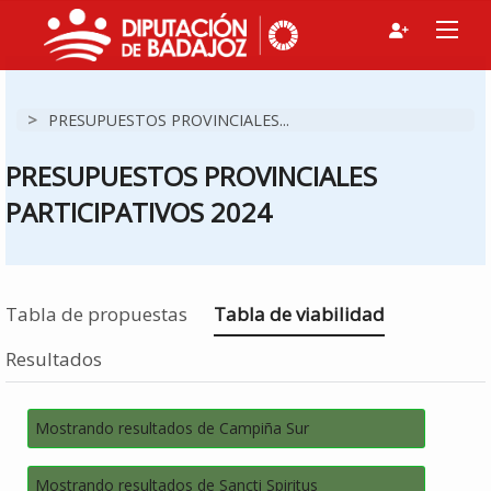
>
PRESUPUESTOS PROVINCIALES...
PRESUPUESTOS PROVINCIALES
PARTICIPATIVOS 2024
Estás en
Tabla de propuestas
Tabla de viabilidad
Resultados
Mostrando resultados de Campiña Sur
Mostrando resultados de Sancti Spiritus