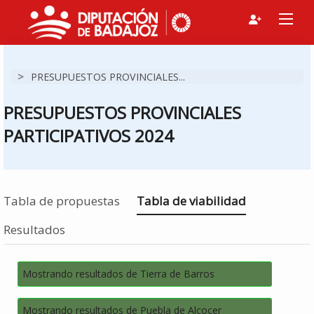
>
PRESUPUESTOS PROVINCIALES...
PRESUPUESTOS PROVINCIALES
PARTICIPATIVOS 2024
Estás en
Tabla de propuestas
Tabla de viabilidad
Resultados
Mostrando resultados de Tierra de Barros
Mostrando resultados de Puebla de Alcocer