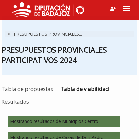
>
PRESUPUESTOS PROVINCIALES...
PRESUPUESTOS PROVINCIALES
PARTICIPATIVOS 2024
Estás en
Tabla de propuestas
Tabla de viabilidad
Resultados
Mostrando resultados de Municipios Centro
Mostrando resultados de Casas de Don Pedro