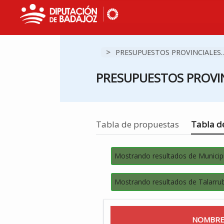
>
PRESUPUESTOS PROVINCIALES..
PRESUPUESTOS PROVIN
Estás en
Tabla de propuestas
Tabla de
Mostrando resultados de Municip
Mostrando resultados de Talarru
NOMBRE