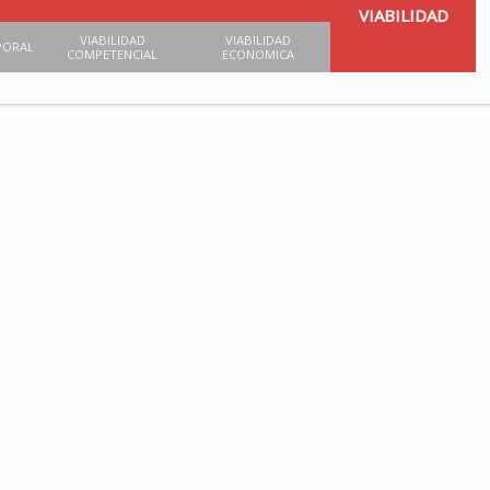
VIABILIDAD
VIABILIDAD
VIABILIDAD
PORAL
COMPETENCIAL
ECONOMICA