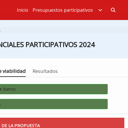
Inicio
Presupuestos participativos
Estás en
.
CIALES PARTICIPATIVOS 2024
 viabilidad
Resultados
de Barros
a
 DE LA PROPUESTA