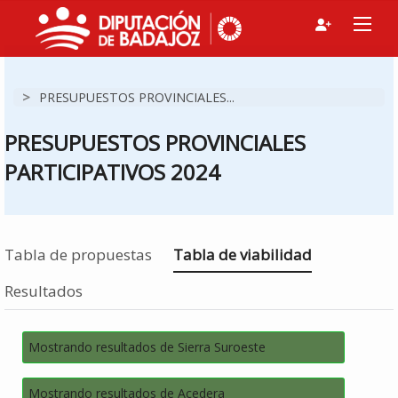
>
PRESUPUESTOS PROVINCIALES...
PRESUPUESTOS PROVINCIALES
PARTICIPATIVOS 2024
Estás en
Tabla de propuestas
Tabla de viabilidad
Resultados
Mostrando resultados de Sierra Suroeste
Mostrando resultados de Acedera