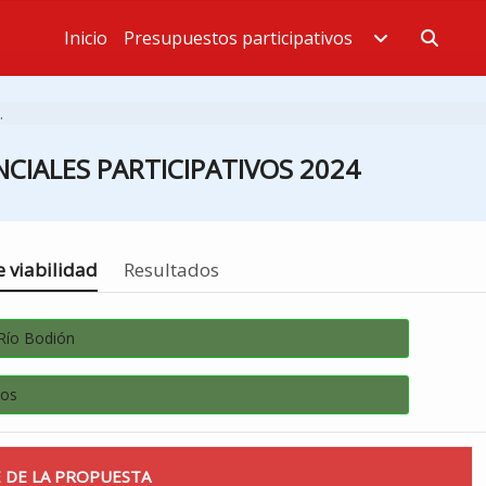
Inicio
Presupuestos participativos
Estás en
.
CIALES PARTICIPATIVOS 2024
 viabilidad
Resultados
 Río Bodión
nos
 DE LA PROPUESTA