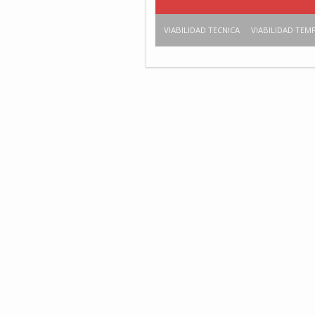
VIABILIDAD TECNICA
VIABILIDAD TEM