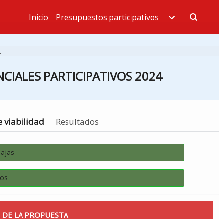
Inicio
Presupuestos participativos
Estás en
.
CIALES PARTICIPATIVOS 2024
 viabilidad
Resultados
Bajas
nos
 DE LA PROPUESTA