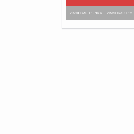
VIABILIDAD TECNICA
VIABILIDAD TEM