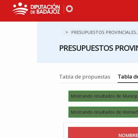
>
PRESUPUESTOS PROVINCIALES..
PRESUPUESTOS PROVIN
Estás en
Tabla de propuestas
Tabla de
Mostrando resultados de Municip
Mostrando resultados de Hornac
NOMBRE