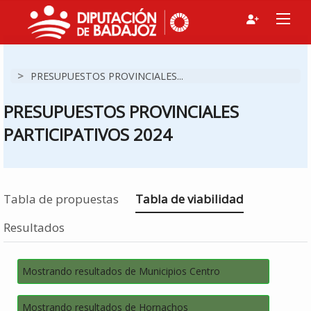
>
PRESUPUESTOS PROVINCIALES...
PRESUPUESTOS PROVINCIALES
PARTICIPATIVOS 2024
Estás en
Tabla de propuestas
Tabla de viabilidad
Resultados
Mostrando resultados de Municipios Centro
Mostrando resultados de Hornachos