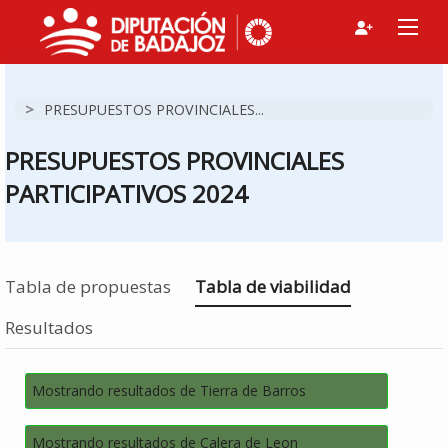
>
PRESUPUESTOS PROVINCIALES...
PRESUPUESTOS PROVINCIALES
PARTICIPATIVOS 2024
Estás en
Tabla de propuestas
Tabla de viabilidad
Resultados
Mostrando resultados de Tierra de Barros
Mostrando resultados de Calera de Leon