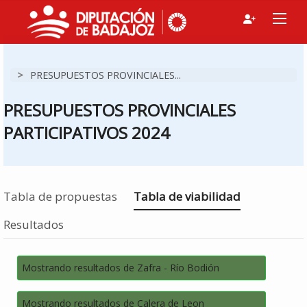
>
PRESUPUESTOS PROVINCIALES...
PRESUPUESTOS PROVINCIALES
PARTICIPATIVOS 2024
Estás en
Tabla de propuestas
Tabla de viabilidad
Resultados
Mostrando resultados de Zafra - Río Bodión
Mostrando resultados de Calera de Leon