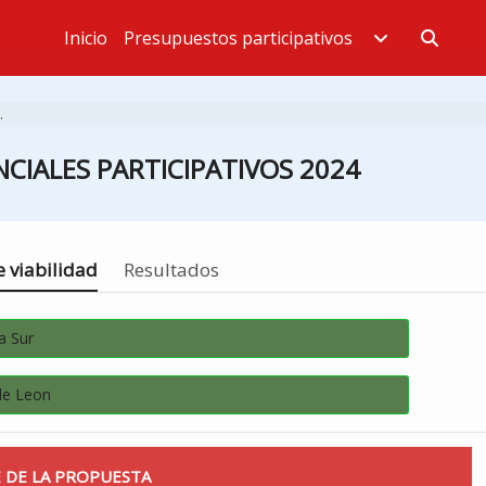
Inicio
Presupuestos participativos
Estás en
.
CIALES PARTICIPATIVOS 2024
 viabilidad
Resultados
a Sur
de Leon
 DE LA PROPUESTA