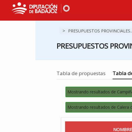
>
PRESUPUESTOS PROVINCIALES..
PRESUPUESTOS PROVIN
Estás en
Tabla de propuestas
Tabla de
Mostrando resultados de Campiñ
Mostrando resultados de Calera 
NOMBRE