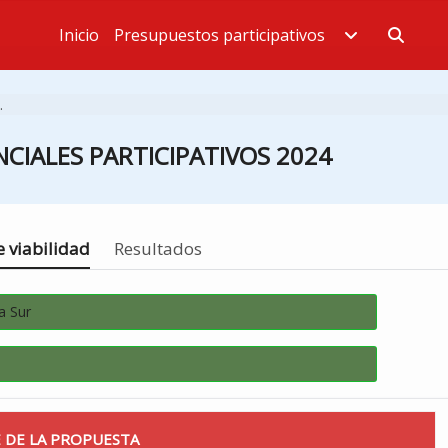
Inicio
Presupuestos participativos
Estás en
.
CIALES PARTICIPATIVOS 2024
 viabilidad
Resultados
a Sur
 DE LA PROPUESTA