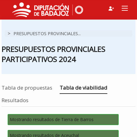
>
PRESUPUESTOS PROVINCIALES...
PRESUPUESTOS PROVINCIALES
PARTICIPATIVOS 2024
Estás en
Tabla de propuestas
Tabla de viabilidad
Resultados
Mostrando resultados de Tierra de Barros
Mostrando resultados de Aceuchal