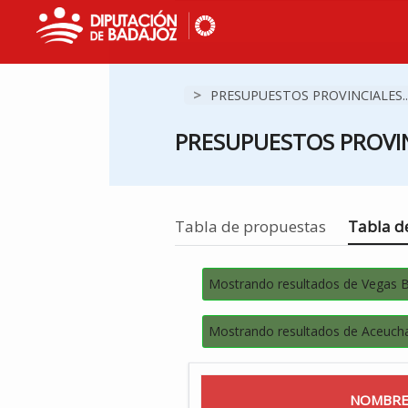
>
PRESUPUESTOS PROVINCIALES..
PRESUPUESTOS PROVIN
Estás en
Tabla de propuestas
Tabla de
Mostrando resultados de Vegas 
Mostrando resultados de Aceuch
NOMBRE