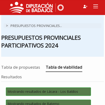
>
PRESUPUESTOS PROVINCIALES...
PRESUPUESTOS PROVINCIALES
PARTICIPATIVOS 2024
Estás en
Tabla de propuestas
Tabla de viabilidad
Resultados
Mostrando resultados de Lácara - Los Baldíos
Mostrando resultados de Baterno