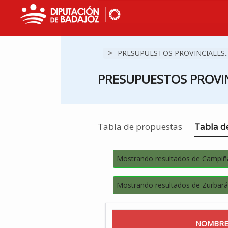
>
PRESUPUESTOS PROVINCIALES..
PRESUPUESTOS PROVIN
Estás en
Tabla de propuestas
Tabla de
Mostrando resultados de Campiñ
Mostrando resultados de Zurbar
NOMBRE