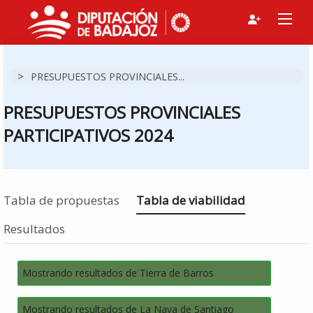
>
PRESUPUESTOS PROVINCIALES...
PRESUPUESTOS PROVINCIALES
PARTICIPATIVOS 2024
Estás en
Tabla de propuestas
Tabla de viabilidad
Resultados
Mostrando resultados de Tierra de Barros
Mostrando resultados de La Nava de Santiago