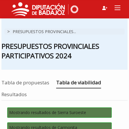
>
PRESUPUESTOS PROVINCIALES...
PRESUPUESTOS PROVINCIALES
PARTICIPATIVOS 2024
Estás en
Tabla de propuestas
Tabla de viabilidad
Resultados
Mostrando resultados de Sierra Suroeste
Mostrando resultados de Carmonita