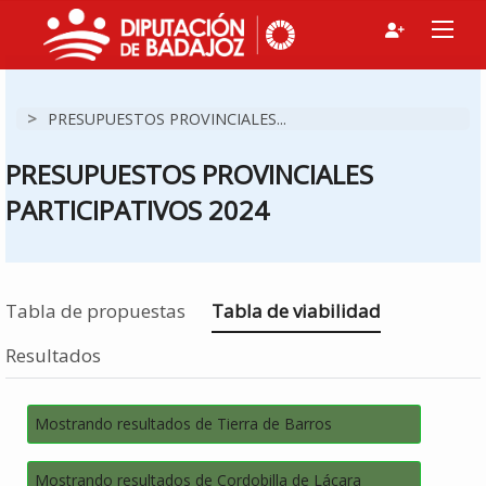
>
PRESUPUESTOS PROVINCIALES...
PRESUPUESTOS PROVINCIALES
PARTICIPATIVOS 2024
Estás en
Tabla de propuestas
Tabla de viabilidad
Resultados
Mostrando resultados de Tierra de Barros
Mostrando resultados de Cordobilla de Lácara