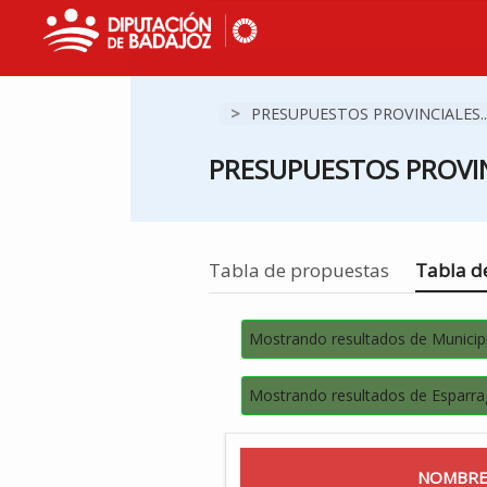
>
PRESUPUESTOS PROVINCIALES..
PRESUPUESTOS PROVIN
Estás en
Tabla de propuestas
Tabla de
Mostrando resultados de Municip
Mostrando resultados de Esparra
NOMBRE