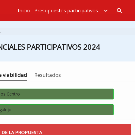
Inicio
Presupuestos participativos
Estás en
.
CIALES PARTICIPATIVOS 2024
 viabilidad
Resultados
ios Centro
galejo
 DE LA PROPUESTA