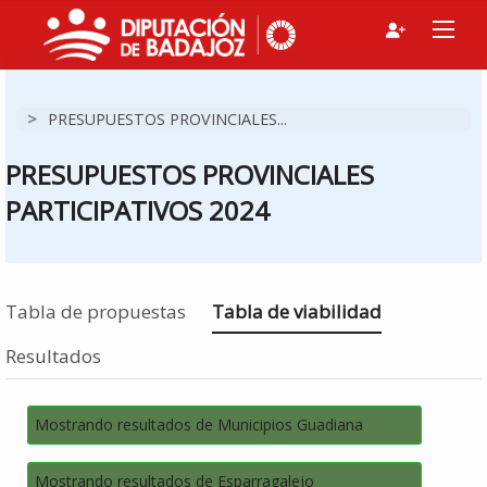
>
PRESUPUESTOS PROVINCIALES...
PRESUPUESTOS PROVINCIALES
PARTICIPATIVOS 2024
Estás en
Tabla de propuestas
Tabla de viabilidad
Resultados
Mostrando resultados de Municipios Guadiana
Mostrando resultados de Esparragalejo