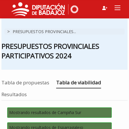
>
PRESUPUESTOS PROVINCIALES...
PRESUPUESTOS PROVINCIALES
PARTICIPATIVOS 2024
Estás en
Tabla de propuestas
Tabla de viabilidad
Resultados
Mostrando resultados de Campiña Sur
Mostrando resultados de Esparragalejo