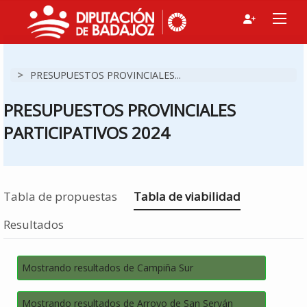
>
PRESUPUESTOS PROVINCIALES...
PRESUPUESTOS PROVINCIALES
PARTICIPATIVOS 2024
Estás en
Tabla de propuestas
Tabla de viabilidad
Resultados
Mostrando resultados de Campiña Sur
Mostrando resultados de Arroyo de San Serván