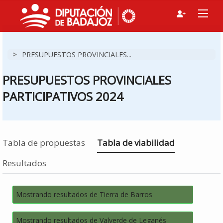
>
PRESUPUESTOS PROVINCIALES...
PRESUPUESTOS PROVINCIALES
PARTICIPATIVOS 2024
Estás en
Tabla de propuestas
Tabla de viabilidad
Resultados
Mostrando resultados de Tierra de Barros
Mostrando resultados de Valverde de Leganés