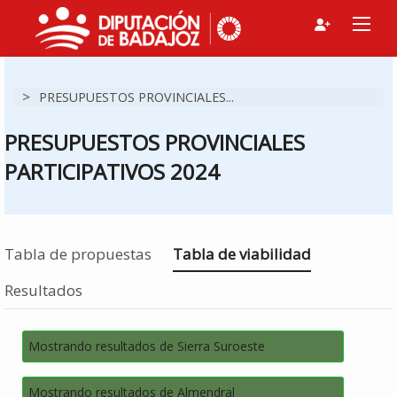
>
PRESUPUESTOS PROVINCIALES...
PRESUPUESTOS PROVINCIALES
PARTICIPATIVOS 2024
Estás en
Tabla de propuestas
Tabla de viabilidad
Resultados
Mostrando resultados de Sierra Suroeste
Mostrando resultados de Almendral