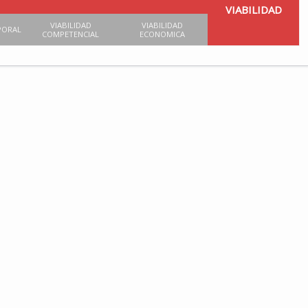
VIABILIDAD
VIABILIDAD
VIABILIDAD
PORAL
COMPETENCIAL
ECONOMICA