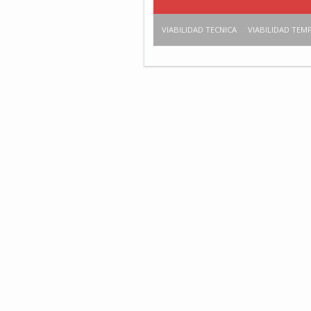
VIABILIDAD TECNICA
VIABILIDAD TEM