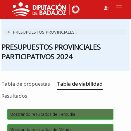
>
PRESUPUESTOS PROVINCIALES...
PRESUPUESTOS PROVINCIALES
PARTICIPATIVOS 2024
Estás en
Tabla de propuestas
Tabla de viabilidad
Resultados
Mostrando resultados de Tentudía
Mostrando resultados de Mérida