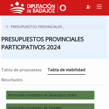
>
PRESUPUESTOS PROVINCIALES...
PRESUPUESTOS PROVINCIALES
PARTICIPATIVOS 2024
Estás en
Tabla de propuestas
Tabla de viabilidad
Resultados
Mostrando resultados de Municipios Centro
Mostrando resultados de Nogales