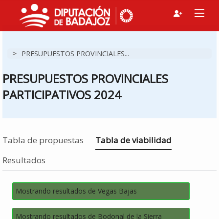
>
PRESUPUESTOS PROVINCIALES...
PRESUPUESTOS PROVINCIALES
PARTICIPATIVOS 2024
Estás en
Tabla de propuestas
Tabla de viabilidad
Resultados
Mostrando resultados de Vegas Bajas
Mostrando resultados de Bodonal de la Sierra