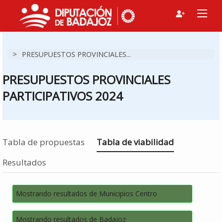
>
PRESUPUESTOS PROVINCIALES...
PRESUPUESTOS PROVINCIALES
PARTICIPATIVOS 2024
Estás en
Tabla de propuestas
Tabla de viabilidad
Resultados
Mostrando resultados de Municipios Centro
Mostrando resultados de Badajoz