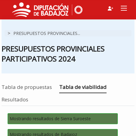
>
PRESUPUESTOS PROVINCIALES...
PRESUPUESTOS PROVINCIALES
PARTICIPATIVOS 2024
Estás en
Tabla de propuestas
Tabla de viabilidad
Resultados
Mostrando resultados de Sierra Suroeste
Mostrando resultados de Badajoz