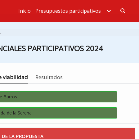
Inicio
Presupuestos participativos
Estás en
.
CIALES PARTICIPATIVOS 2024
 viabilidad
Resultados
de Barros
da de la Serena
 DE LA PROPUESTA