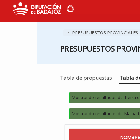
>
PRESUPUESTOS PROVINCIALES..
PRESUPUESTOS PROVIN
Estás en
Tabla de propuestas
Tabla de
Mostrando resultados de Tierra 
Mostrando resultados de Malparti
NOMBRE