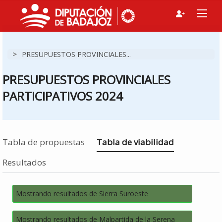
>
PRESUPUESTOS PROVINCIALES...
PRESUPUESTOS PROVINCIALES
PARTICIPATIVOS 2024
Estás en
Tabla de propuestas
Tabla de viabilidad
Resultados
Mostrando resultados de Sierra Suroeste
Mostrando resultados de Malpartida de la Serena