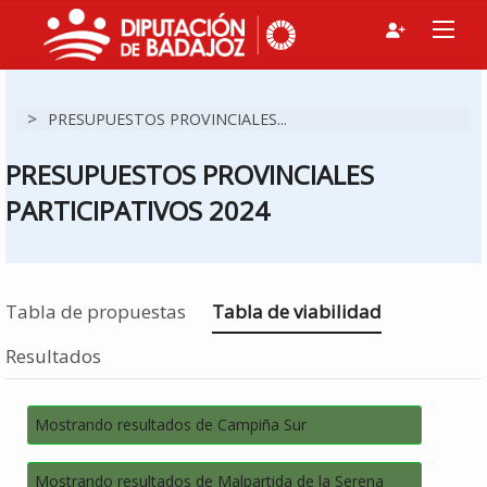
>
PRESUPUESTOS PROVINCIALES...
PRESUPUESTOS PROVINCIALES
PARTICIPATIVOS 2024
Estás en
Tabla de propuestas
Tabla de viabilidad
Resultados
Mostrando resultados de Campiña Sur
Mostrando resultados de Malpartida de la Serena