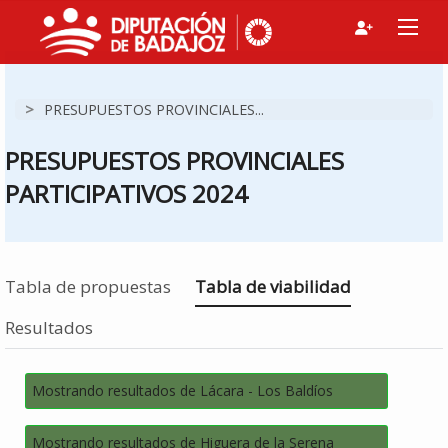
>
PRESUPUESTOS PROVINCIALES...
PRESUPUESTOS PROVINCIALES
PARTICIPATIVOS 2024
Estás en
Tabla de propuestas
Tabla de viabilidad
Resultados
Mostrando resultados de Lácara - Los Baldíos
Mostrando resultados de Higuera de la Serena