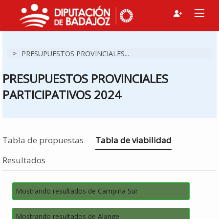
>
PRESUPUESTOS PROVINCIALES...
PRESUPUESTOS PROVINCIALES
PARTICIPATIVOS 2024
Estás en
Tabla de propuestas
Tabla de viabilidad
Resultados
Mostrando resultados de Campiña Sur
Mostrando resultados de Alange