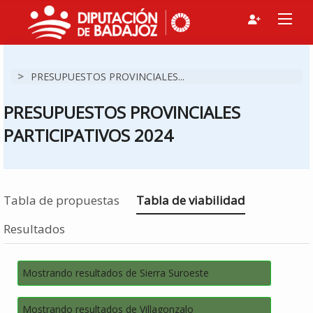
>
PRESUPUESTOS PROVINCIALES...
PRESUPUESTOS PROVINCIALES
PARTICIPATIVOS 2024
Estás en
Tabla de propuestas
Tabla de viabilidad
Resultados
Mostrando resultados de Sierra Suroeste
Mostrando resultados de Villagonzalo