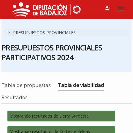
>
PRESUPUESTOS PROVINCIALES...
PRESUPUESTOS PROVINCIALES
PARTICIPATIVOS 2024
Estás en
Tabla de propuestas
Tabla de viabilidad
Resultados
Mostrando resultados de Sierra Suroeste
Mostrando resultados de Corte de Peleas