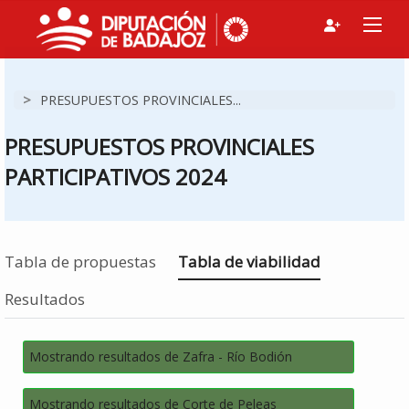
>
PRESUPUESTOS PROVINCIALES...
PRESUPUESTOS PROVINCIALES
PARTICIPATIVOS 2024
Estás en
Tabla de propuestas
Tabla de viabilidad
Resultados
Mostrando resultados de Zafra - Río Bodión
Mostrando resultados de Corte de Peleas