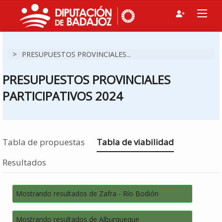
>
PRESUPUESTOS PROVINCIALES...
PRESUPUESTOS PROVINCIALES
PARTICIPATIVOS 2024
Estás en
Tabla de propuestas
Tabla de viabilidad
Resultados
Mostrando resultados de Zafra - Río Bodión
Mostrando resultados de Alburqueque