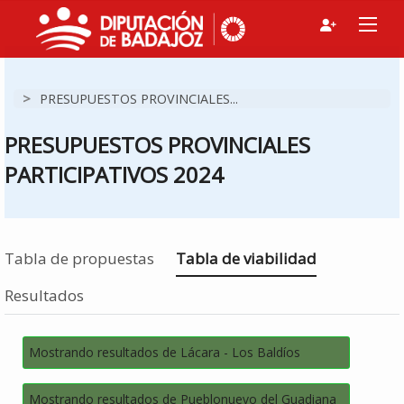
>
PRESUPUESTOS PROVINCIALES...
PRESUPUESTOS PROVINCIALES
PARTICIPATIVOS 2024
Estás en
Tabla de propuestas
Tabla de viabilidad
Resultados
Mostrando resultados de Lácara - Los Baldíos
Mostrando resultados de Pueblonuevo del Guadiana