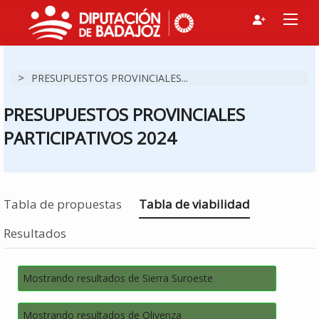
>
PRESUPUESTOS PROVINCIALES...
PRESUPUESTOS PROVINCIALES
PARTICIPATIVOS 2024
Estás en
Tabla de propuestas
Tabla de viabilidad
Resultados
Mostrando resultados de Sierra Suroeste
Mostrando resultados de Olivenza